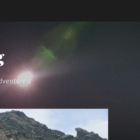
g
dventures!