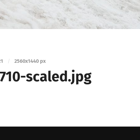
21
/
2560
x
1440 px
710-scaled.jpg