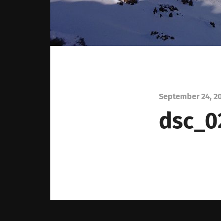
September 24, 2
dsc_0