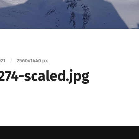
021
/
2560
x
1440 px
274-scaled.jpg