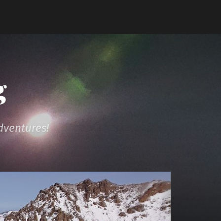
g
dventures!