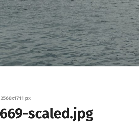
2560
x
1711 px
669-scaled.jpg