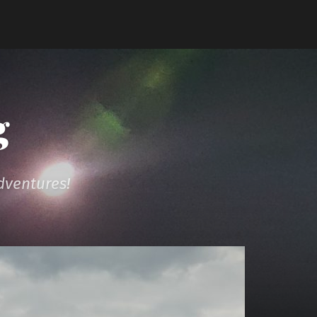
g
dventures!