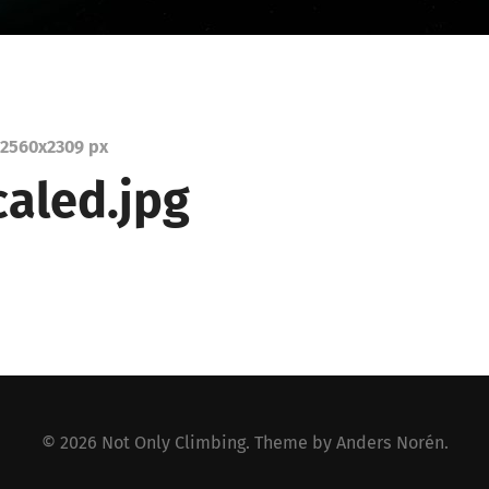
2560
x
2309 px
caled.jpg
© 2026
Not Only Climbing
. Theme by
Anders Norén
.