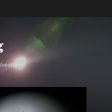
g
dventures!