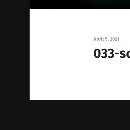
April 5, 2021
/
033-s