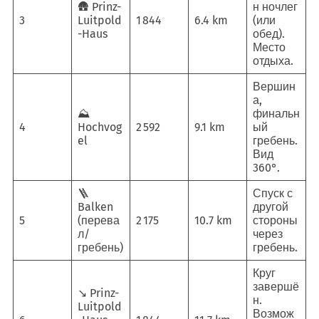
🛖 Prinz-
н ночлег
3
Luitpold
1 844
6.4 km
(или
-Haus
обед).
Место
отдыха.
Вершин
а,
⛰️
финальн
4
Hochvog
2 592
9.1 km
ый
el
гребень.
Вид
360°.
🪜
Спуск с
Balken
другой
5
(перева
2 175
10.7 km
стороны
л/
через
гребень)
гребень.
Круг
завершё
↘️ Prinz-
н.
Luitpold
Возмож