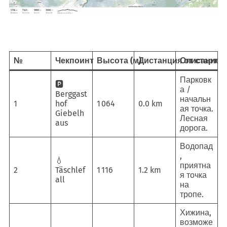
№
Чекпоинт
Высота (м)
Дистанция от старта
Описание
Парковк
🅿️
а /
Berggast
начальн
1
hof
1 064
0.0 km
ая точка.
Giebelh
Лесная
aus
дорога.
Водопад
,
💧
приятна
2
Täschlef
1 116
1.2 km
я точка
all
на
тропе.
Хижина,
возможе