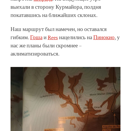
выехали в сторону Курмайора, полдня
покатавшись на ближайших склонах.
Наш маршрут был намечен, но оставался
гибким.
Гоша
и
Rees
нацелились на
Пинокио
, у
нас же планы были скромнее –
аклиматизироваться.