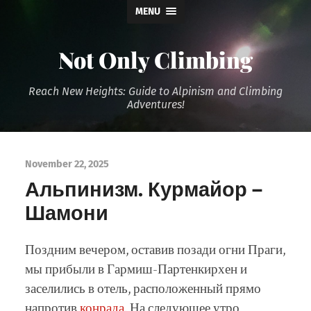
MENU
Not Only Climbing
Reach New Heights: Guide to Alpinism and Climbing
Adventures!
November 22, 2025
Альпинизм. Курмайор –
Шамони
Поздним вечером, оставив позади огни Праги,
мы прибыли в Гармиш-Партенкирхен и
заселились в отель, расположенный прямо
напротив
конрада
. На следующее утро