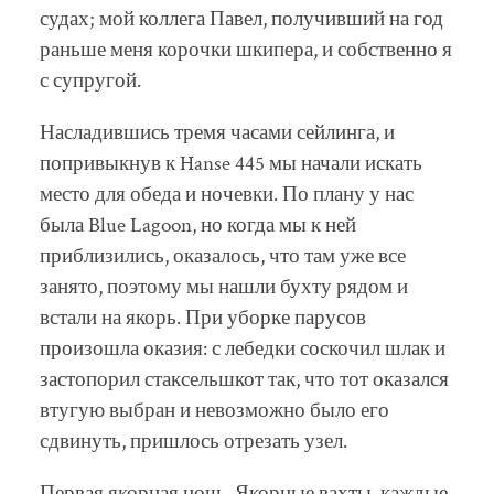
судах; мой коллега Павел, получивший на год
раньше меня корочки шкипера, и собственно я
с супругой.
Насладившись тремя часами сейлинга, и
попривыкнув к Hanse 445 мы начали искать
место для обеда и ночевки. По плану у нас
была Blue Lagoon, но когда мы к ней
приблизились, оказалось, что там уже все
занято, поэтому мы нашли бухту рядом и
встали на якорь. При уборке парусов
произошла оказия: с лебедки соскочил шлак и
застопорил стаксельшкот так, что тот оказался
втугую выбран и невозможно было его
сдвинуть, пришлось отрезать узел.
Первая якорная ночь. Якорные вахты, каждые