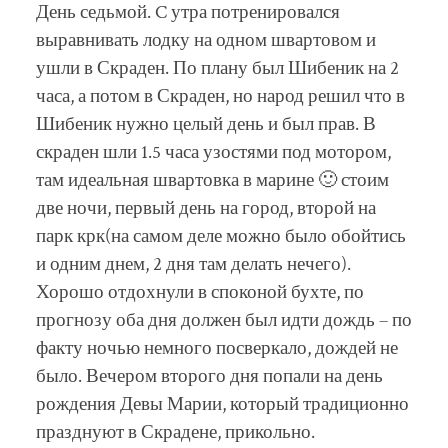
День седьмой. C утра потренировался
выравнивать лодку на одном швартовом и
ушли в Скраден. По плану был Шибеник на 2
часа, а потом в Скраден, но народ решил что в
Шибеник нужно целый день и был прав. В
скраден шли 1.5 часа узостями под мотором,
там идеальная швартовка в марине 🙂 стоим
две ночи, первый день на город, второй на
парк крк(на самом деле можно было обойтись
и одним днем, 2 дня там делать нечего).
Хорошо отдохнули в споконой бухте, по
прогнозу оба дня должен был идти дождь – по
факту ночью немного посверкало, дождей не
было. Вечером второго дня попали на день
рождения Девы Марии, который традиционно
празднуют в Скрадене, прикольно.